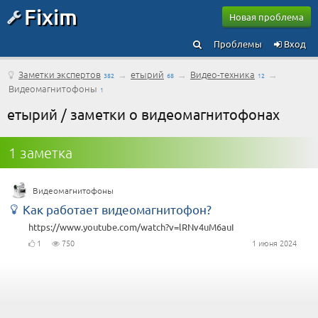
Fixim
Новая проблема
Проблемы
Вход
Заметки экспертов
→
етырий
→
Видео-техника
→
382
68
12
Видеомагнитофоны
1
етырий / заметки о видеомагнитофонах
1 заметка
Видеомагнитофоны
Как работает видеомагнитофон?
https://www.youtube.com/watch?v=lRNv4uM6auI
1
750
1 июня 2024